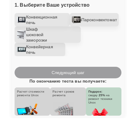
1. Выберите Ваше устройство
Конвекционная
Пароконвектомат
печь
Шкаф
шоковой
заморозки
Конвейерная
печь
Следующий шаг
По окончанию теста вы получаете:
Расчет стоимости
Расчет сроков
Подарок:
ремонта Unox
ремонта
скидку
25%
на
ремонт техники
Unox