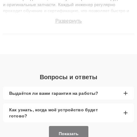
и оригинальные запчасти. Каждый инженер регулярно
проходит обучение и сертификацию, что позволяет быстро и
точноdiagnostikировать поломки и восстанавливать технику с
Развернуть
сохранением гарантии до 3 лет. Наши мастера решают
сложные случаи: от замены матриц и материнских плат до
ремонта после залития и восстановления данных. Благодаря
высокой квалификации и ответственному подходу клиенты
получают быстрый, качественный ремонт и понятные
объяснения по результатам диагностики.
Вопросы и ответы
+
Выдаётся ли вами гарантия на работы?
Как узнать, когда моё устройство будет
+
готово?
Показать